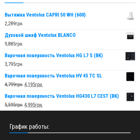
Вытяжка Ventolux CAPRI 50 WH (600)
2,289
грн.
Духовой шкаф Ventolux BLANCO
9,885
грн.
Варочная поверхность Ventolux HG L7 S (BK)
3,795
грн.
Варочная поверхность Ventolux HV 45 TC SL
4,799
грн.
4,195
грн.
Варочная поверхность Ventolux HG430 L7 CEST (BK)
5,595
грн.
4,995
грн.
График работы: