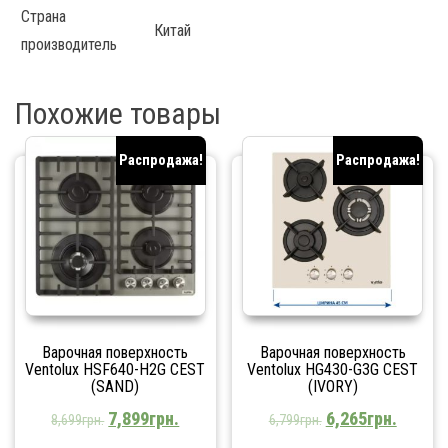
Страна
Китай
производитель
Похожие товары
Распродажа!
Распродажа!
Варочная поверхность
Варочная поверхность
Ventolux HSF640-H2G CEST
Ventolux HG430-G3G CEST
(SAND)
(IVORY)
7,899
грн.
6,265
грн.
8,699
грн.
6,799
грн.