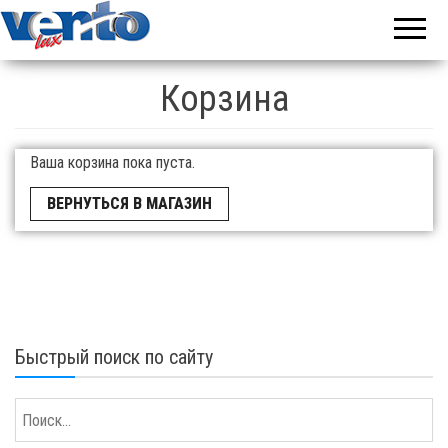
Купить
Ventolux
встроенную
Черкассы |
технику
Ventolux в
вытяжка
Черкассах |
Корзина
духовки
Ventolux
Ventolux,
поверхности
купить,
Ventolux,
вытяжки
духовка
Ваша корзина пока пуста.
Ventolux —
цена, отзыв
Ventolux
ВЕРНУТЬСЯ В МАГАЗИН
купить,
поверхность
Ventolux
купить
Быстрый поиск по сайту