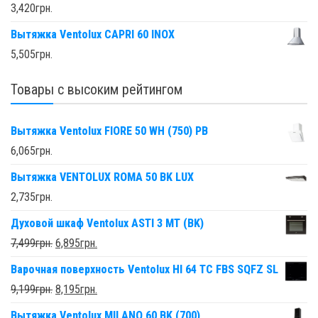
3,420
грн.
Вытяжка Ventolux CAPRI 60 INOX
5,505
грн.
Товары с высоким рейтингом
Вытяжка Ventolux FIORE 50 WH (750) PB
6,065
грн.
Вытяжка VENTOLUX ROMA 50 BK LUX
2,735
грн.
Духовой шкаф Ventolux ASTI 3 MT (BK)
7,499
грн.
6,895
грн.
Варочная поверхность Ventolux HI 64 TC FBS SQFZ SL
9,199
грн.
8,195
грн.
Вытяжка Ventolux MILANO 60 BK (700)