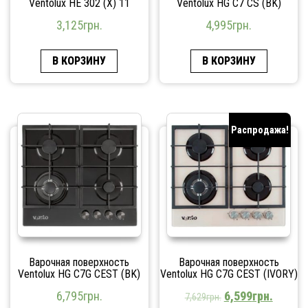
Ventolux HE 302 (X) 11
Ventolux HG C7 CS (BK)
3,125
грн.
4,995
грн.
В КОРЗИНУ
В КОРЗИНУ
Распродажа!
Варочная поверхность
Варочная поверхность
Ventolux HG C7G CEST (BK)
Ventolux HG C7G CEST (IVORY)
6,795
грн.
6,599
грн.
7,629
грн.