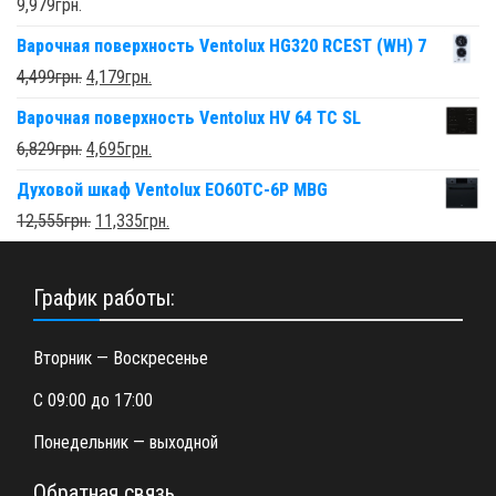
9,979
грн.
Варочная поверхность Ventolux HG320 RCEST (WH) 7
4,499
грн.
4,179
грн.
Варочная поверхность Ventolux HV 64 TC SL
6,829
грн.
4,695
грн.
Духовой шкаф Ventolux EO60TC-6P MBG
12,555
грн.
11,335
грн.
График работы:
Вторник — Воскресенье
С 09:00 до 17:00
Понедельник — выходной
Обратная связь