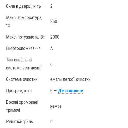
Скла в дверці, к-ть
2
Макс. температура,
250
°С
Макс. потужність, Вт
2000
Енергоcпоживання
А
Тангенціальна
є
система вентиляції
Система очистки
емаль легкої очистки
Програм, к-ть
6 —
Детальніше
Бокові хромовані
немає
тримачі
Решітка-гриль
є