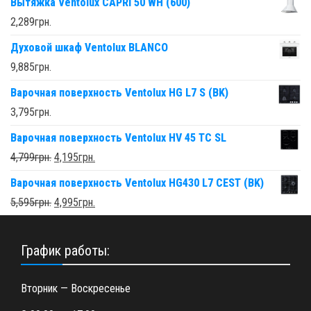
Вытяжка Ventolux CAPRI 50 WH (600)
2,289
грн.
Духовой шкаф Ventolux BLANCO
9,885
грн.
Варочная поверхность Ventolux HG L7 S (BK)
3,795
грн.
Варочная поверхность Ventolux HV 45 TC SL
4,799
грн.
4,195
грн.
Варочная поверхность Ventolux HG430 L7 CEST (BK)
5,595
грн.
4,995
грн.
График работы:
Вторник — Воскресенье