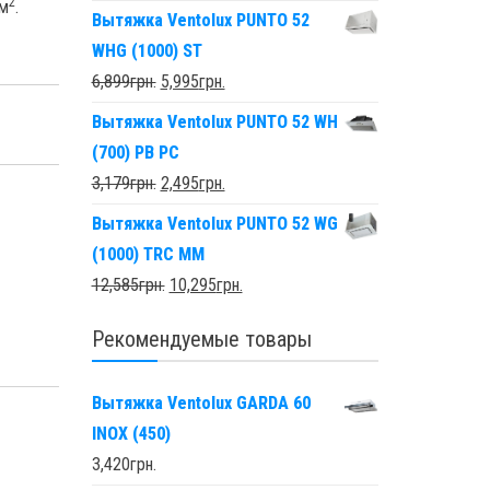
2
 м
.
Вытяжка Ventolux PUNTO 52
WHG (1000) ST
6,899
грн.
5,995
грн.
Вытяжка Ventolux PUNTO 52 WH
(700) PB PC
3,179
грн.
2,495
грн.
Вытяжка Ventolux PUNTO 52 WG
(1000) TRC MM
12,585
грн.
10,295
грн.
Рекомендуемые товары
Вытяжка Ventolux GARDA 60
INOX (450)
3,420
грн.