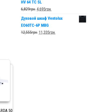
HV 64 TC SL
6,829
грн.
4,695
грн.
Духовой шкаф Ventolux
EO60TC-6P MBG
12,555
грн.
11,335
грн.
ARDA 50