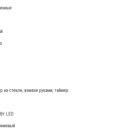
оенные
ый
о
р на стекле, взмахи руками, таймер
 Вт LED
иниевый