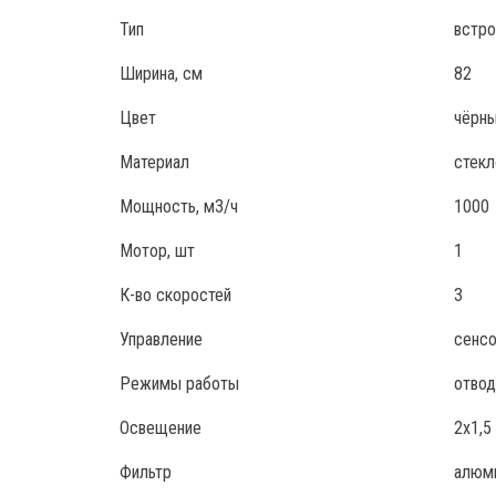
Тип
встр
Ширина, см
82
Цвет
чёрн
Материал
стекл
Мощность, м3/ч
1000
Мотор, шт
1
К-во скоростей
3
Управление
сенсо
Режимы работы
отвод
Освещение
2х1,5
Фильтр
алюм