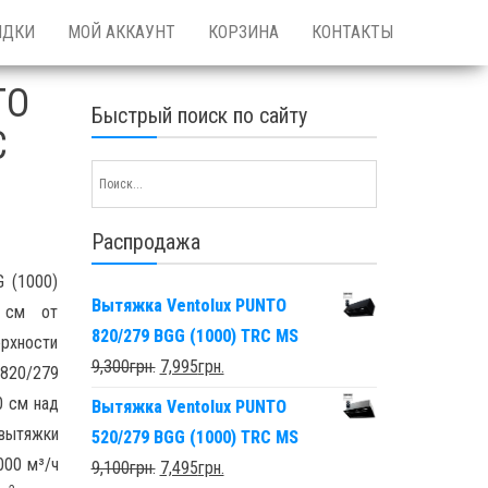
ИДКИ
МОЙ АККАУНТ
КОРЗИНА
КОНТАКТЫ
TO
Быстрый поиск по сайту
C
Распродажа
 (1000)
Вытяжка Ventolux PUNTO
0 см от
820/279 BGG (1000) TRC MS
рхности
9,300
грн.
7,995
грн.
820/279
0 см над
Вытяжка Ventolux PUNTO
вытяжки
520/279 BGG (1000) TRC MS
00 м³/ч
9,100
грн.
7,495
грн.