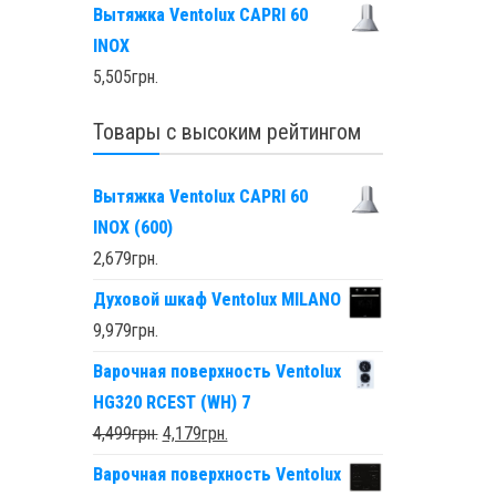
Вытяжка Ventolux CAPRI 60
INOX
5,505
грн.
Товары с высоким рейтингом
Вытяжка Ventolux CAPRI 60
INOX (600)
2,679
грн.
Духовой шкаф Ventolux MILANO
9,979
грн.
Варочная поверхность Ventolux
HG320 RCEST (WH) 7
4,499
грн.
4,179
грн.
Варочная поверхность Ventolux