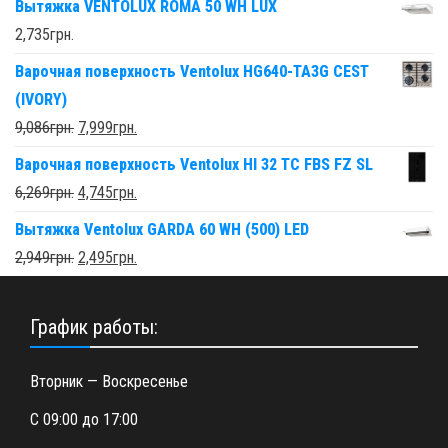
Вытяжка VENTOLUX ROMA 50 WH LUX
2,735
грн.
Варочная поверхность Ventolux HG640-TA3G CEST
(IVORY)
9,086
грн.
7,999
грн.
Варочная поверхность Ventolux HI 32 TC FBS FZ SL
6,269
грн.
4,745
грн.
Вытяжка Ventolux GARDA 60 WH (500) LED
2,949
грн.
2,495
грн.
График работы:
Вторник — Воскресенье
С 09:00 до 17:00