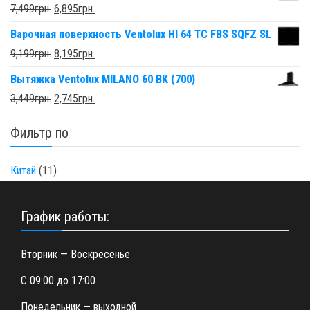
7,499
грн.
6,895
грн.
Варочная поверхность Ventolux HI 64 TC FBS SQFZ SL
9,199
грн.
8,195
грн.
Вытяжка Ventolux MILANO 60 BK (700)
3,449
грн.
2,745
грн.
Фильтр по
Китай
(11)
График работы:
Вторник — Воскресенье
С 09:00 до 17:00
Понедельник — выходной